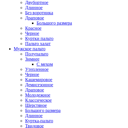
Двубортное
Длинное
Без воротника
Драповое
Большого размера
Красное
Черное
Куртки пальто
Пальто халат
Мужское пальто
Полупальто
Зимнее
С мехом
Утепленное
Черное
Кашемировое
Демисезонное
Драповое
Молодежное
Классическое
Шерстяное
Большого размера
Длинное
Куртка-пальто
Твидовое