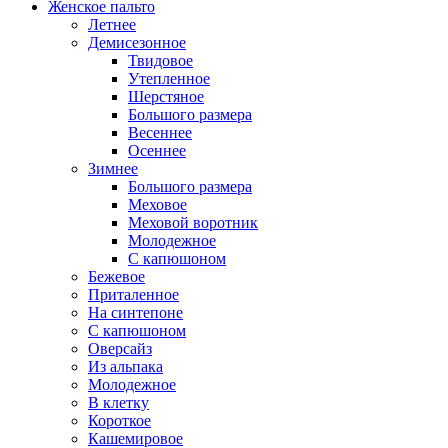
Женское пальто
Летнее
Демисезонное
Твидовое
Утепленное
Шерстяное
Большого размера
Весеннее
Осеннее
Зимнее
Большого размера
Меховое
Меховой воротник
Молодежное
С капюшоном
Бежевое
Приталенное
На синтепоне
С капюшоном
Оверсайз
Из альпака
Молодежное
В клетку
Короткое
Кашемировое