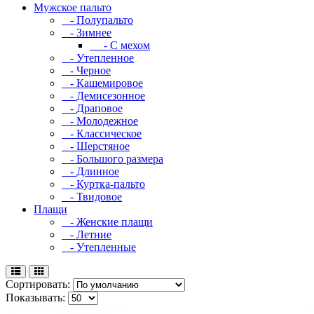
Мужское пальто
- Полупальто
- Зимнее
- С мехом
- Утепленное
- Черное
- Кашемировое
- Демисезонное
- Драповое
- Молодежное
- Классическое
- Шерстяное
- Большого размера
- Длинное
- Куртка-пальто
- Твидовое
Плащи
- Женские плащи
- Летние
- Утепленные
Сортировать:
Показывать: