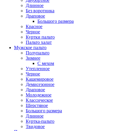
Двубортное
Длинное
Без воротника
Драповое
Большого размера
Красное
Черное
Куртки пальто
Пальто халат
Мужское пальто
Полупальто
Зимнее
С мехом
Утепленное
Черное
Кашемировое
Демисезонное
Драповое
Молодежное
Классическое
Шерстяное
Большого размера
Длинное
Куртка-пальто
Твидовое