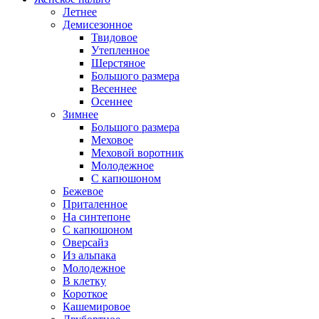
Летнее
Демисезонное
Твидовое
Утепленное
Шерстяное
Большого размера
Весеннее
Осеннее
Зимнее
Большого размера
Меховое
Меховой воротник
Молодежное
С капюшоном
Бежевое
Приталенное
На синтепоне
С капюшоном
Оверсайз
Из альпака
Молодежное
В клетку
Короткое
Кашемировое