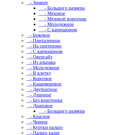
- Зимнее
- Большого размера
- Меховое
- Меховой воротник
- Молодежное
- С капюшоном
- Бежевое
- Приталенное
- На синтепоне
- С капюшоном
- Оверсайз
- Из альпака
- Молодежное
- В клетку
- Короткое
- Кашемировое
- Двубортное
- Длинное
- Без воротника
- Драповое
- Большого размера
- Красное
- Черное
- Куртки пальто
- Пальто халат