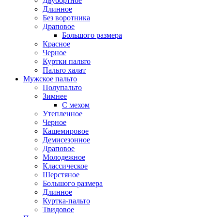
Двубортное
Длинное
Без воротника
Драповое
Большого размера
Красное
Черное
Куртки пальто
Пальто халат
Мужское пальто
Полупальто
Зимнее
С мехом
Утепленное
Черное
Кашемировое
Демисезонное
Драповое
Молодежное
Классическое
Шерстяное
Большого размера
Длинное
Куртка-пальто
Твидовое