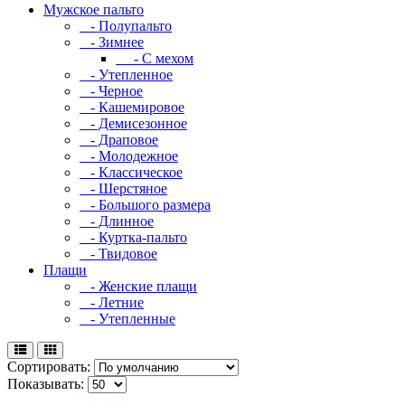
Мужское пальто
- Полупальто
- Зимнее
- С мехом
- Утепленное
- Черное
- Кашемировое
- Демисезонное
- Драповое
- Молодежное
- Классическое
- Шерстяное
- Большого размера
- Длинное
- Куртка-пальто
- Твидовое
Плащи
- Женские плащи
- Летние
- Утепленные
Сортировать:
Показывать: