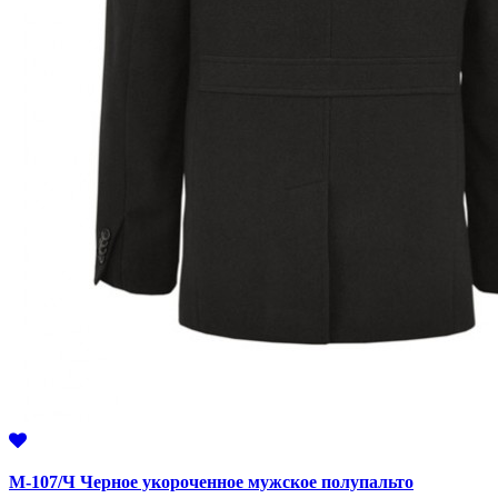
М-107/Ч Черное укороченное мужское полупальто