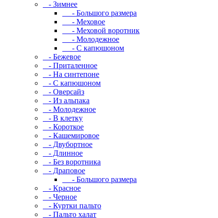
- Зимнее
- Большого размера
- Меховое
- Меховой воротник
- Молодежное
- С капюшоном
- Бежевое
- Приталенное
- На синтепоне
- С капюшоном
- Оверсайз
- Из альпака
- Молодежное
- В клетку
- Короткое
- Кашемировое
- Двубортное
- Длинное
- Без воротника
- Драповое
- Большого размера
- Красное
- Черное
- Куртки пальто
- Пальто халат