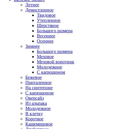
Летнее
Демисезонное
Твидовое
Утепленное
Шерстяное
Большого размера
Весеннее
Осеннее
Зимнее
Большого размера
Меховое
Меховой воротник
Молодежное
С капюшоном
Бежевое
Приталенное
На синтепоне
С капюшоном
Оверсайз
Из альпака
Молодежное
В клетку
Короткое
Кашемировое