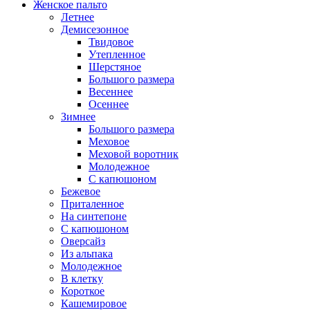
Женское пальто
Летнее
Демисезонное
Твидовое
Утепленное
Шерстяное
Большого размера
Весеннее
Осеннее
Зимнее
Большого размера
Меховое
Меховой воротник
Молодежное
С капюшоном
Бежевое
Приталенное
На синтепоне
С капюшоном
Оверсайз
Из альпака
Молодежное
В клетку
Короткое
Кашемировое