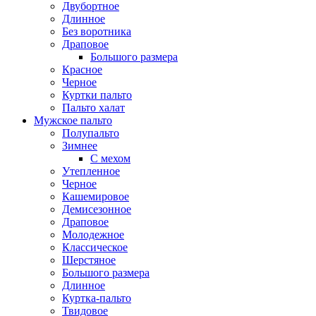
Двубортное
Длинное
Без воротника
Драповое
Большого размера
Красное
Черное
Куртки пальто
Пальто халат
Мужское пальто
Полупальто
Зимнее
С мехом
Утепленное
Черное
Кашемировое
Демисезонное
Драповое
Молодежное
Классическое
Шерстяное
Большого размера
Длинное
Куртка-пальто
Твидовое